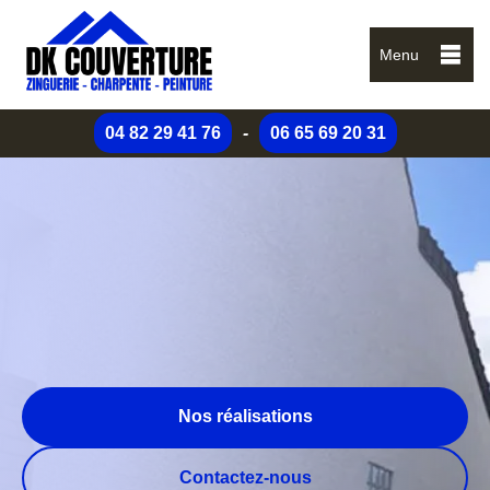
Menu
04 82 29 41 76
-
06 65 69 20 31
Nos réalisations
Contactez-nous