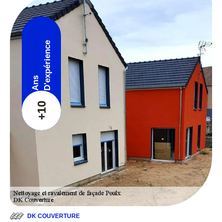
D'expérience
Ans
+10
DK COUVERTURE