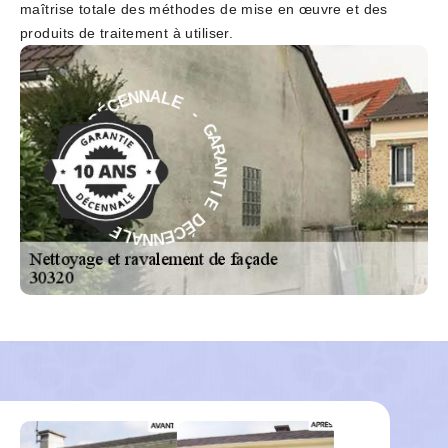
maîtrise totale des méthodes de mise en œuvre et des
produits de traitement à utiliser.
E
-
L
A
G
N
A
N
R
E
A
C
N
É
T
D
I
E
E
D
I
T
É
N
C
A
E
R
N
A
N
G
A
L
-
E