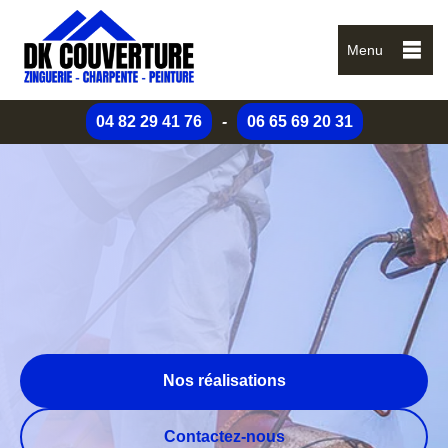
Menu
04 82 29 41 76
-
06 65 69 20 31
Nos réalisations
Contactez-nous