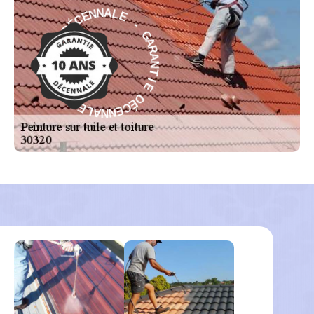
E
-
L
G
A
A
N
R
N
A
E
N
C
T
É
D
I
E
E
D
I
É
T
C
N
E
A
N
R
N
A
A
G
L
-
E