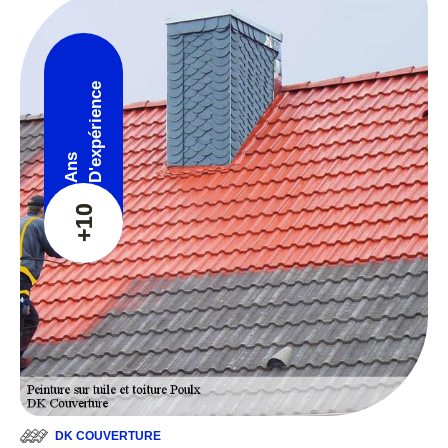
D'expérience
Ans
+10
DK COUVERTURE