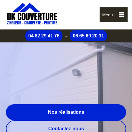
Menu
04 82 29 41 76
-
06 65 69 20 31
Nos réalisations
Contactez-nous