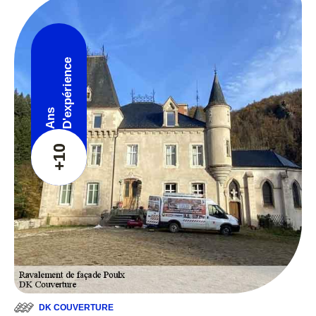
D'expérience
Ans
+10
DK COUVERTURE