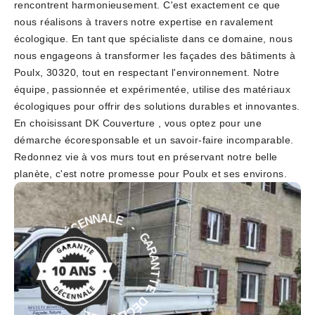
rencontrent harmonieusement. C'est exactement ce que
nous réalisons à travers notre expertise en ravalement
écologique. En tant que spécialiste dans ce domaine, nous
nous engageons à transformer les façades des bâtiments à
Poulx, 30320, tout en respectant l'environnement. Notre
équipe, passionnée et expérimentée, utilise des matériaux
écologiques pour offrir des solutions durables et innovantes.
En choisissant DK Couverture , vous optez pour une
démarche écoresponsable et un savoir-faire incomparable.
Redonnez vie à vos murs tout en préservant notre belle
planète, c'est notre promesse pour Poulx et ses environs.
-
E
G
L
A
A
R
N
A
N
N
E
T
C
É
I
E
D
D
E
É
I
C
T
E
N
N
A
N
R
A
A