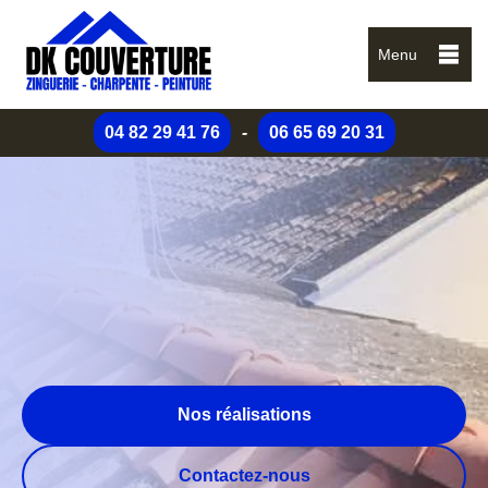
Menu
04 82 29 41 76
-
06 65 69 20 31
Nos réalisations
Contactez-nous