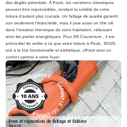
des dégâts potentiels. À Poulx, les variations climatiques
peuvent être imprévisibles, rendant la solidité de votre
toiture d'autant plus cruciale. Un faîtage de qualité garantit
non seulement l'étanchéité, mais il joue aussi un rôle clé
dans l'isolation thermique de votre habitation, réduisant
ainsi les pertes énergétiques. Pour DK Couverture , il est
primordial de veiller à ce que votre toiture à Poulx, 30320,
soit à la fois fonctionnelle et esthétique, offrant ainsi un
confort optimal à votre foyer.
-
E
L
G
A
A
N
R
N
A
E
N
C
T
É
I
D
E
E
D
I
É
T
C
N
E
A
N
R
N
A
A
G
L
-
E