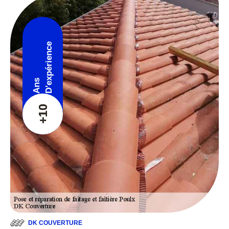
D'expérience
Ans
+10
DK COUVERTURE