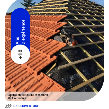
D'expérience
Ans
+10
DK COUVERTURE