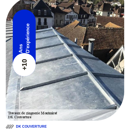
D'expérience
Ans
+10
DK COUVERTURE