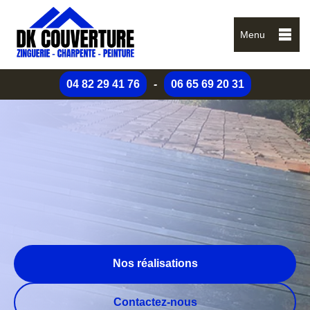
Menu
04 82 29 41 76
-
06 65 69 20 31
Nos réalisations
Contactez-nous