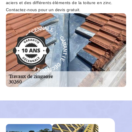
aciers et des différents éléments de la toiture en zinc.
Contactez-nous pour un devis gratuit.
E
-
L
G
A
A
N
R
N
A
E
N
C
T
É
D
I
E
E
D
I
É
T
C
N
E
A
N
R
N
A
A
G
L
-
E