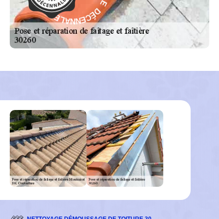
T
C
N
E
A
N
R
N
A
A
G
L
-
E