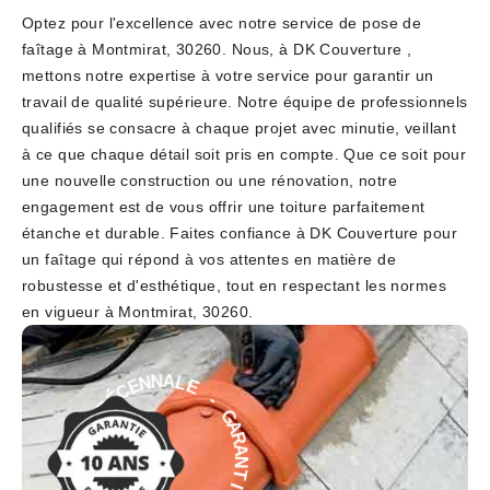
Optez pour l'excellence avec notre service de pose de
faîtage à Montmirat, 30260. Nous, à DK Couverture ,
mettons notre expertise à votre service pour garantir un
travail de qualité supérieure. Notre équipe de professionnels
qualifiés se consacre à chaque projet avec minutie, veillant
à ce que chaque détail soit pris en compte. Que ce soit pour
une nouvelle construction ou une rénovation, notre
engagement est de vous offrir une toiture parfaitement
étanche et durable. Faites confiance à DK Couverture pour
un faîtage qui répond à vos attentes en matière de
robustesse et d'esthétique, tout en respectant les normes
en vigueur à Montmirat, 30260.
-
E
L
G
A
A
N
R
N
A
E
N
C
T
É
I
D
E
E
D
I
É