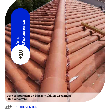
D'expérience
Ans
+10
DK COUVERTURE