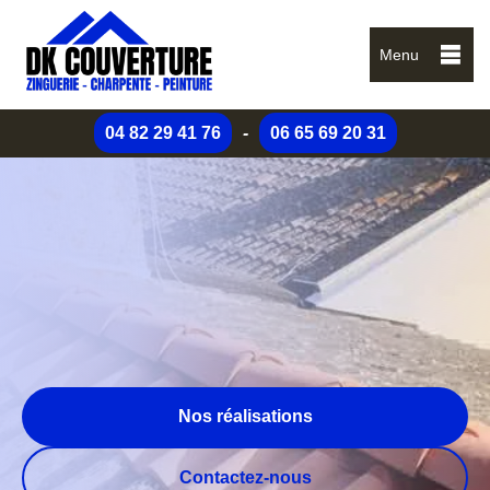
Menu
04 82 29 41 76
-
06 65 69 20 31
Nos réalisations
Contactez-nous