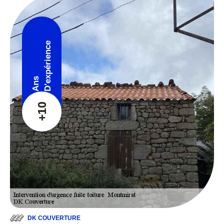
D'expérience
Ans
+10
DK COUVERTURE