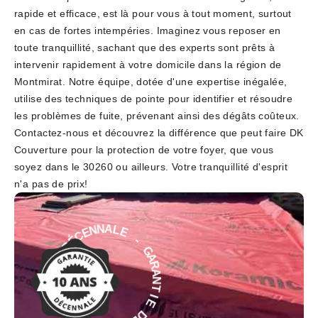
rapide et efficace, est là pour vous à tout moment, surtout
en cas de fortes intempéries. Imaginez vous reposer en
toute tranquillité, sachant que des experts sont prêts à
intervenir rapidement à votre domicile dans la région de
Montmirat. Notre équipe, dotée d'une expertise inégalée,
utilise des techniques de pointe pour identifier et résoudre
les problèmes de fuite, prévenant ainsi des dégâts coûteux.
Contactez-nous et découvrez la différence que peut faire DK
Couverture pour la protection de votre foyer, que vous
soyez dans le 30260 ou ailleurs. Votre tranquillité d'esprit
n'a pas de prix!
-
E
L
G
A
A
N
R
N
A
E
N
C
T
É
I
D
E
E
D
I
É
T
C
N
E
A
N