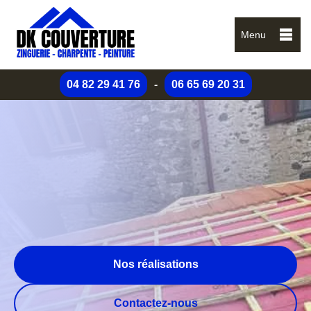
Menu
04 82 29 41 76
-
06 65 69 20 31
Nos réalisations
Contactez-nous