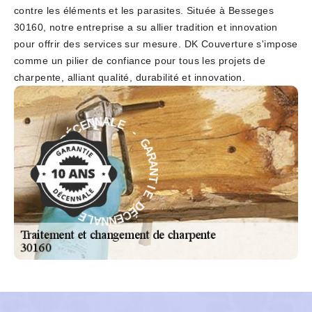
contre les éléments et les parasites. Située à Besseges
30160, notre entreprise a su allier tradition et innovation
pour offrir des services sur mesure. DK Couverture s'impose
comme un pilier de confiance pour tous les projets de
charpente, alliant qualité, durabilité et innovation.
-
E
L
G
A
A
N
R
N
A
E
N
C
T
É
I
D
E
E
D
É
I
T
C
N
E
A
N
R
N
A
A
G
L
-
E