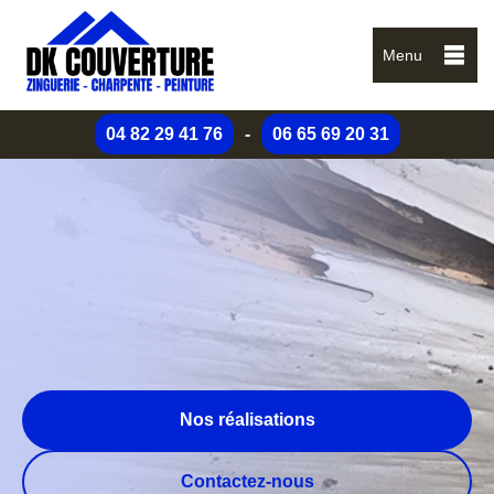
Menu
04 82 29 41 76
-
06 65 69 20 31
Nos réalisations
Contactez-nous