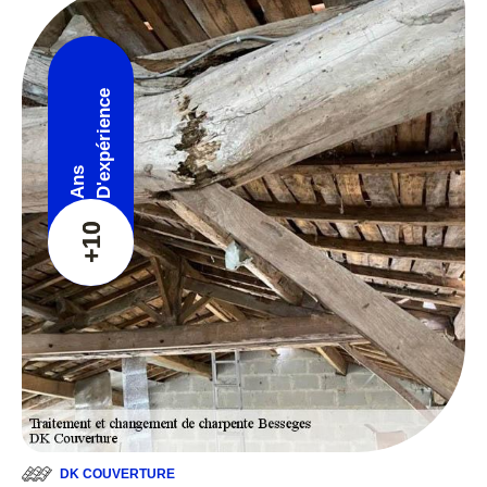
D'expérience
Ans
+10
DK COUVERTURE