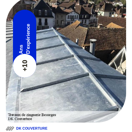
D'expérience
Ans
+10
DK COUVERTURE