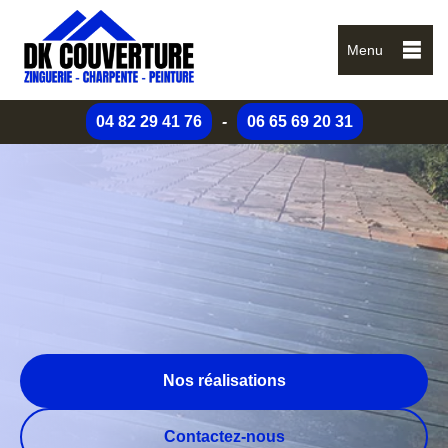
Menu
04 82 29 41 76
-
06 65 69 20 31
Nos réalisations
Contactez-nous