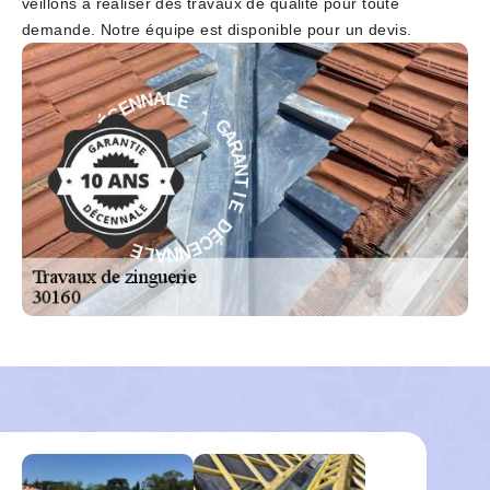
veillons à réaliser des travaux de qualité pour toute
demande. Notre équipe est disponible pour un devis.
-
E
G
L
A
A
R
N
A
N
N
E
T
C
I
É
E
D
D
E
É
C
I
T
E
N
N
A
N
R
A
A
L
G
E
-