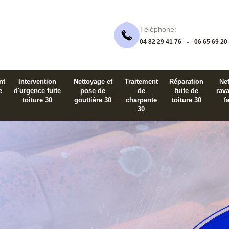
Téléphone:
-
04 82 29 41 76
06 65 69 20
nt
Intervention
Nettoyage et
Traitement
Réparation
Net
e
d'urgence fuite
pose de
de
fuite de
rav
toiture 30
gouttière 30
charpente
toiture 30
f
30