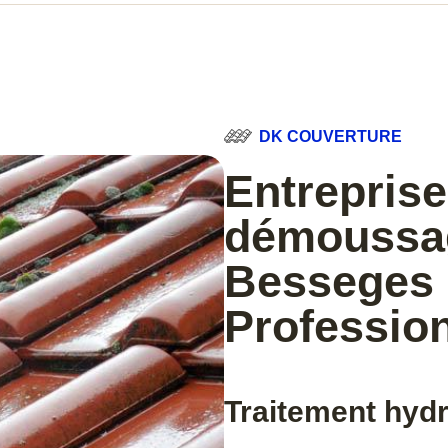
DK COUVERTURE
Entreprise
démoussag
Besseges 
Professio
Traitement hydr