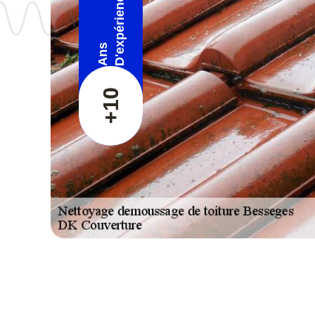
D'expérience
Ans
+10