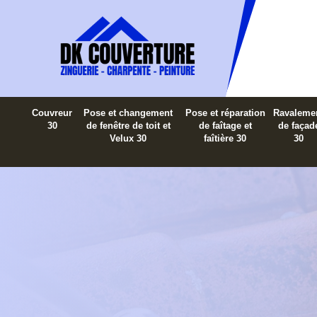
Couvreur
Pose et changement
Pose et réparation
Ravaleme
30
de fenêtre de toit et
de faîtage et
de façad
Velux 30
faîtière 30
30