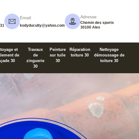
Adresse:
Email:
Chemin des sports
 31
kodyduculty@yahoo.com
30100 Ales
toyage et
Travaux
Peinture
Réparation
Nettoyage
alement de
de
sur tuile
toiture 30
démoussage de
açade 30
zinguerie
30
toiture 30
30