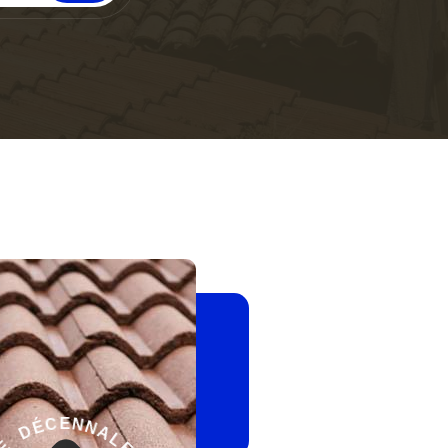
-
E
L
G
A
A
N
R