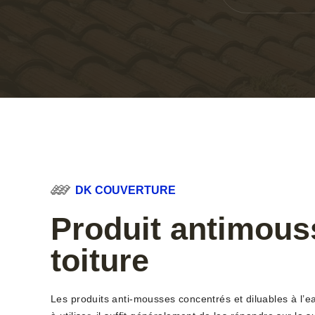
DK COUVERTURE
Produit antimous
toiture
Les produits anti-mousses concentrés et diluables à l’e