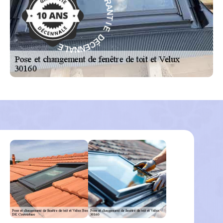
É
I
D
E
E
D
É
I
T
C
N
E
A
N
R
N
A
A
G
L
E
-