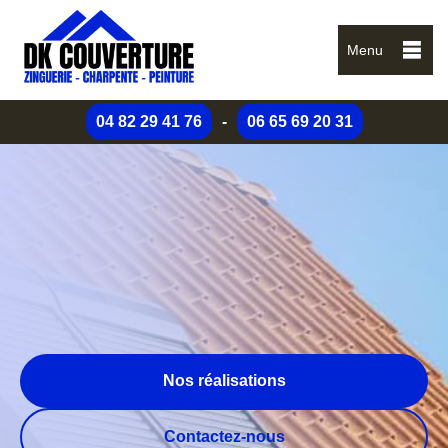
Menu
04 82 29 41 76
-
06 65 69 20 31
Nos réalisations
Contactez-nous