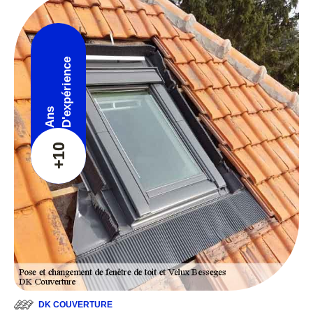
D'expérience
Ans
+10
DK COUVERTURE