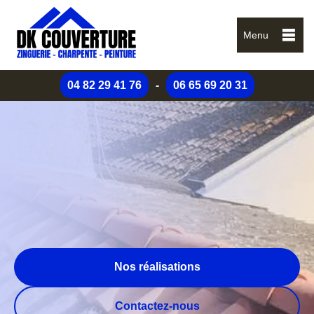
Menu
04 82 29 41 76
-
06 65 69 20 31
Nos réalisations
Contactez-nous