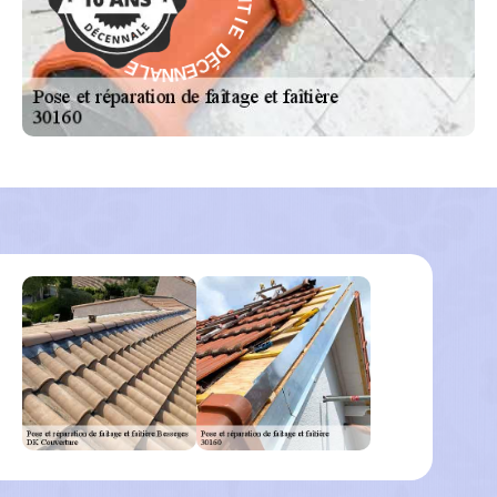
E
D
I
É
T
C
N
E
A
N
R
N
A
A
G
L
-
E