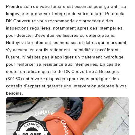
Prendre soin de votre faîtière est essentiel pour garantir sa
longévité et préserver l'intégrité de votre toiture. Pour cela,
DK Couverture vous recommande de procéder à des
inspections régulières, notamment après des intempéries,
pour détecter d'éventuelles fissures ou détériorations.
Nettoyez délicatement les mousses et débris qui pourraient
s'y accumuler, car ils retiennent l'humidité et accélèrent
l'usure. N'hésitez pas à appliquer un traitement hydrofuge
pour renforcer sa résistance aux intempéries. En cas de
doute, un artisan qualifié de DK Couverture à Besseges
(30160) est à votre disposition pour vous prodiguer des
conseils d'expert et garantir une intervention adaptée à vos
besoins.
-
E
L
G
A
A
N
R
N
A
E
N
C
T
É
I
D
E