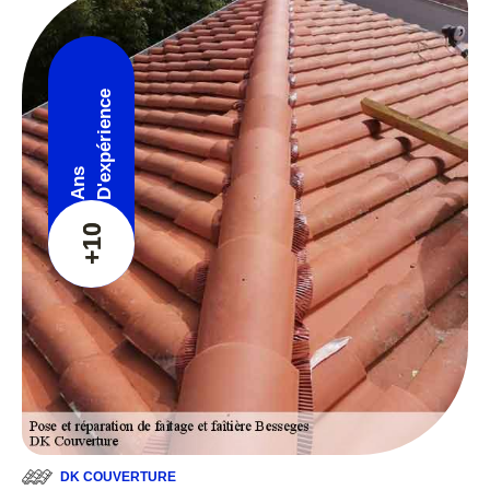
D'expérience
Ans
+10
DK COUVERTURE