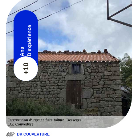
D'expérience
Ans
+10
DK COUVERTURE