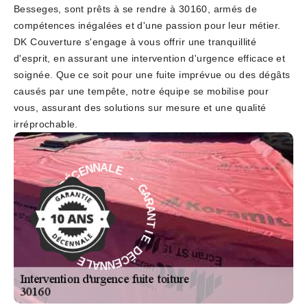
Besseges, sont prêts à se rendre à 30160, armés de
compétences inégalées et d'une passion pour leur métier.
DK Couverture s'engage à vous offrir une tranquillité
d'esprit, en assurant une intervention d'urgence efficace et
soignée. Que ce soit pour une fuite imprévue ou des dégâts
causés par une tempête, notre équipe se mobilise pour
vous, assurant des solutions sur mesure et une qualité
irréprochable.
E
-
L
G
A
A
N
R
N
A
E
N
C
T
É
D
I
E
E
D
I
É
T
C
N
E
A
N
R
N
A
A
G
L
-
E