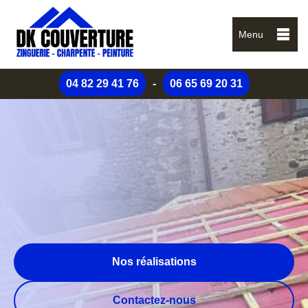
Menu
04 82 29 41 76
-
06 65 69 20 31
Nos réalisations
Contactez-nous